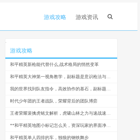
游戏攻略
游戏资讯
.
游戏攻略
和平精英新枪能代替什么,战术格局的悄然变革
和平精英大神第一视角教学，副标题是意识枪法与细节的终极进阶
我的世界找到队友指令，高效协作的基石，副标题，探索多人游戏中的团队连接之道
时代少年团的王者战队，荣耀背后的团队博弈
王者荣耀裴擒虎铭文解析，虎啸山林之力与速战速决之艺
**和平精英地图小标记怎么关，资深玩家的界面净化指南**
和平精英单人四排的车，独狼的钢铁舞步