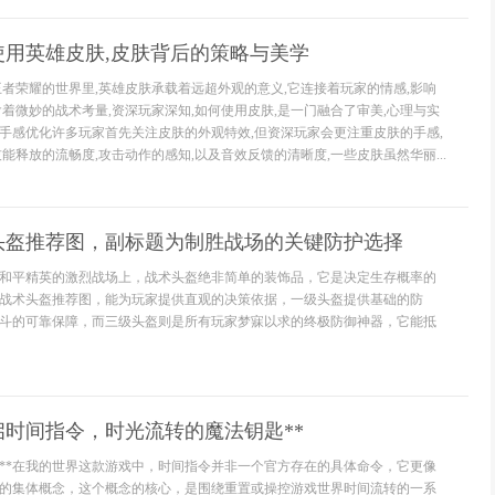
使用英雄皮肤,皮肤背后的策略与美学
王者荣耀的世界里,英雄皮肤承载着远超外观的意义,它连接着玩家的情感,影响
含着微妙的战术考量,资深玩家深知,如何使用皮肤,是一门融合了审美,心理与实
手感优化许多玩家首先关注皮肤的外观特效,但资深玩家会更注重皮肤的手感,
能释放的流畅度,攻击动作的感知,以及音效反馈的清晰度,一些皮肤虽然华丽...
头盔推荐图，副标题为制胜战场的关键防护选择
和平精英的激烈战场上，战术头盔绝非简单的装饰品，它是决定生存概率的
战术头盔推荐图，能为玩家提供直观的决策依据，一级头盔提供基础的防
斗的可靠保障，而三级头盔则是所有玩家梦寐以求的终极防御神器，它能抵
启时间指令，时光流转的魔法钥匙**
石**在我的世界这款游戏中，时间指令并非一个官方存在的具体命令，它更像
的集体概念，这个概念的核心，是围绕重置或操控游戏世界时间流转的一系