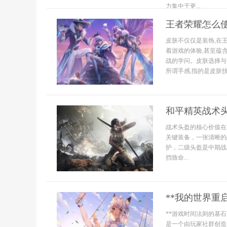
力集中于更...
王者荣耀怎么
皮肤不仅仅是装饰,在
着游戏的体验,甚至蕴
战的学问。皮肤选择与
所谓手感,指的是皮肤技
和平精英战术
战术头盔的核心价值在
关键装备，一张清晰的
护，二级头盔是中期战
挡致命...
**我的世界重
**游戏时间法则的基
是一个由玩家社群创造