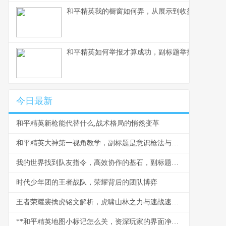
和平精英我的橱窗如何弄，从展示到收益的完整指
和平精英如何举报才算成功，副标题举报机制与玩
今日最新
和平精英新枪能代替什么,战术格局的悄然变革
和平精英大神第一视角教学，副标题是意识枪法与细节的终极进阶
我的世界找到队友指令，高效协作的基石，副标题，探索多人游戏中的团队连接之道
时代少年团的王者战队，荣耀背后的团队博弈
王者荣耀裴擒虎铭文解析，虎啸山林之力与速战速决之艺
**和平精英地图小标记怎么关，资深玩家的界面净化指南**