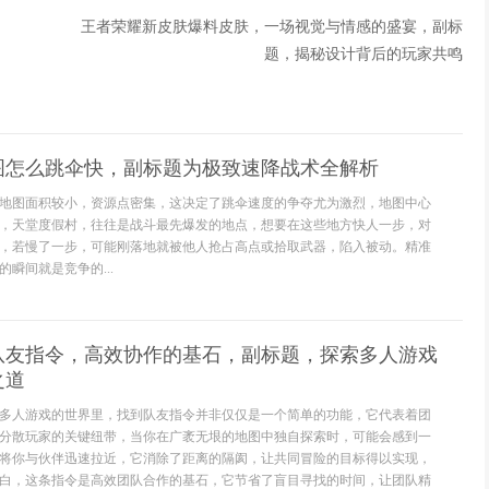
王者荣耀新皮肤爆料皮肤，一场视觉与情感的盛宴，副标
题，揭秘设计背后的玩家共鸣
图怎么跳伞快，副标题为极致速降战术全解析
地图面积较小，资源点密集，这决定了跳伞速度的争夺尤为激烈，地图中心
，天堂度假村，往往是战斗最先爆发的地点，想要在这些地方快人一步，对
，若慢了一步，可能刚落地就被他人抢占高点或拾取武器，陷入被动。精准
瞬间就是竞争的...
队友指令，高效协作的基石，副标题，探索多人游戏
之道
多人游戏的世界里，找到队友指令并非仅仅是一个简单的功能，它代表着团
分散玩家的关键纽带，当你在广袤无垠的地图中独自探索时，可能会感到一
将你与伙伴迅速拉近，它消除了距离的隔阂，让共同冒险的目标得以实现，
白，这条指令是高效团队合作的基石，它节省了盲目寻找的时间，让团队精