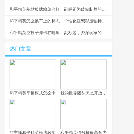
和平精英基站玻璃箱怎么打，副标题为破窗制胜的战术精髓
和平精英怎么换车上的标志，个性化座驾彰显独特风采
和平精英空投子弹卡在哪里，副标题，资深玩家的战术解析
热门文章
和平精英平板模式怎么卡枪，高手压枪与视野的秘诀
我的世界团队怎么开放，副标题，从封
**主播和平精英枪法教学，从入门到精通的核心秘诀**
和平精英信号枪最高多少，探寻信号枪