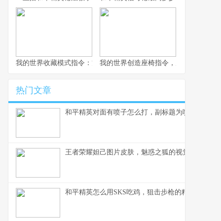
我的世界收藏模式指令：方块艺术的无限可能
我的世界创造座椅指令，虚拟空间中的
热门文章
和平精英对面有喷子怎么打，副标题为喷子压制与
王者荣耀妲己图片皮肤，魅惑之狐的视觉盛宴，副
和平精英怎么用SKS吃鸡，狙击步枪的精准制胜之