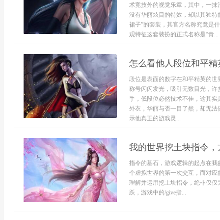
术竞技外的视觉乐章，其中，一抹
没有华丽炫目的特效，却以其独特
裙子”的套装，其官方名称究竟是
观特征这套装扮的正式名称是“青...
怎么看他人段位和平精
段位是表面的数字在和平精英的世
称号闪闪发光，吸引无数目光，许
手，低段位必然技术不佳，这其实
外衣，华丽与否一目了然，却无法
示他真正的游戏灵...
我的世界挖土块指令，
指令的基石，游戏逻辑的起点在我
个虚拟世界的第一次交互，而对应
理解并运用挖土块指令，绝非仅仅
跃，游戏中的/give指...