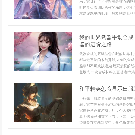
乐，它抓住了和平精英最核心的感
时也享受着团队合作的乐趣，这个
就是游戏里的地图，狂欢则是胜利后的
我的世界武器手动合成
器的进阶之路
武器合成的基础理念在我的世界中,
都从最基础的木剑开始,木剑的合成
脆弱却不可或缺,教会玩家最初的战
登场,每一次合成材料的更替,都代表
和平精英怎么显示出服
小标题，服装显示的基础逻辑与界
缀，它首先根植于游戏的基础逻辑
家自身角色在游戏大厅，个人资料
界面选择已拥有的上衣，下装，头
类则是在实战对局中，角色所穿着的