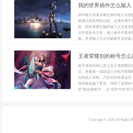
我的世界插件怎么输入
插件输入的基本概念插件输入在我
能激活或使用的过程，这通常离不
能，因此掌握正确的输入方法是体
天栏或命令方块，键入插件开发者
解。常用输入方式详解最常见的输入
王者荣耀别的称号怎么
称号系统的核心意义在王者荣耀的
记，承载着一段段战斗历程与荣耀
你的战斗风格，乃至你的执着追求
戏体验超越了胜负，增添了浓厚的
的“熟练度称号”，从“初学乍练”到“传
Copyright © 2026 All Rights