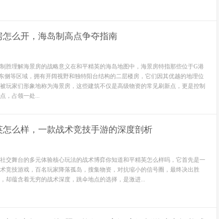
房怎么开，海岛制高点争夺指南
制胜理解海景房的战略意义在和平精英的海岛地图中，海景房特指那些位于G港
东侧等区域，拥有开阔视野和独特阳台结构的二层楼房，它们因其优越的地理位
被玩家们形象地称为海景房，这些建筑不仅是高级物资的常见刷新点，更是控制
，占领一处...
英怎么样，一款战术竞技手游的深度剖析
社交舞台的多元体验核心玩法的战术博弈你知道和平精英怎么样吗，它首先是一
术竞技游戏，百名玩家降落孤岛，搜集物资，对抗缩小的信号圈，最终决出胜
，却蕴含着无穷的战术深度，跳伞地点的选择，是激进...