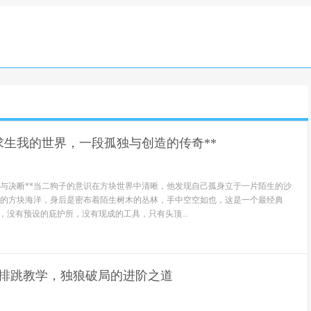
求生我的世界，一段孤独与创造的传奇**
然与决断**当二狗子的意识在方块世界中清晰，他发现自己孤身立于一片陌生的沙
的方块海洋，身后是密布着陌生树木的丛林，手中空空如也，这是一个最经典
，没有预设的庇护所，没有现成的工具，只有头顶...
4排跳教学，独狼破局的进阶之道