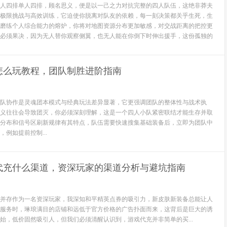
人四排单人四排，顾名思义，便是以一己之力对抗完整的四人队伍，这绝非莽夫
极限挑战与高效训练，它迫使你脱离对队友的依赖，每一刻决策都关乎生死，生
磨练个人综合能力的熔炉，你将对地图资源分布更加敏感，对交战距离的把控更
必须果决，因为无人替你观察侧翼，也无人能在你倒下时伸出援手，这份孤独的
怎么玩教程，团队制胜进阶指南
队协作是灵魂团本模式与经典玩法差异显著，它更强调团队的整体性与战术执
义往往会导致团灭，你必须深刻理解，这是一个四人小队紧密联结才能生存并取
分布和信号区刷新规律有其特点，队伍需要快速搜集基础装备后，立即为团队中
例如提前控制...
代充什么渠道，资深玩家的渠道分析与避坑指南
并存作为一名资深玩家，我深知和平精英点券的吸引力，新皮肤新装备总能让人
服务时，琳琅满目的店铺和远低于官方价格的广告扑面而来，这背后是巨大的诱
始，低价固然吸引人，但我们必须清醒认识到，游戏代充并非简单的买...