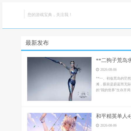
您的游戏宝典，关注我！
最新发布
**二狗子荒岛
2026-08-06
**一、初临荒岛的茫
滩，眼前是蔚蓝而无际
的“我的世界”生存开局
和平精英单人
2026-08-06