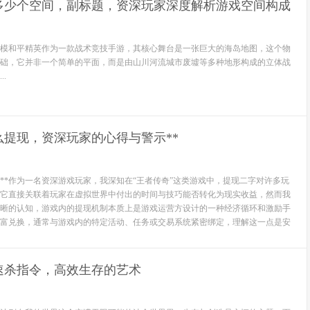
多少个空间，副标题，资深玩家深度解析游戏空间构成
模和平精英作为一款战术竞技手游，其核心舞台是一张巨大的海岛地图，这个物
础，它并非一个简单的平面，而是由山川河流城市废墟等多种地形构成的立体战
.
么提现，资深玩家的心得与警示**
知**作为一名资深游戏玩家，我深知在“王者传奇”这类游戏中，提现二字对许多玩
它直接关联着玩家在虚拟世界中付出的时间与技巧能否转化为现实收益，然而我
晰的认知，游戏内的提现机制本质上是游戏运营方设计的一种经济循环和激励手
富兑换，通常与游戏内的特定活动、任务或交易系统紧密绑定，理解这一点是安
速杀指令，高效生存的艺术