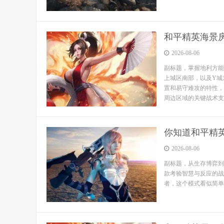
和平精英海景
2026-08-06
副标题，掌握地利方能
上城区南部，以及Y城
置和易守难攻的特性，
周边区域的关键战术支点
你知道和平精
2026-08-06
副标题，从生存博弈到
款考验智慧与反应的战
者，这个模式看似简单