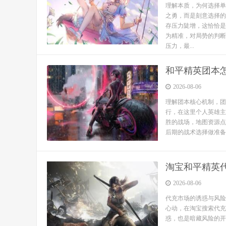
理解本质，为何选择单
之勇，而是刻意选择的
存压力陡增，这恰恰是
为精准，对局势的判断
压力，最...
和平精英团本
2026-08-06
理解团本核心机制，团
行，在这里个人英雄主
胜的战场，地图资源点
后期的战术选择做准备，
淘宝和平精英
2026-08-06
代充市场的诱惑与风险
心动，在淘宝搜索代充
惑，也是暗藏风险的开