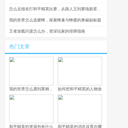
怎么去报名打和平精英比赛，从路人王到赛场新星的进阶指南
我的世界怎么选蜜蜂，探索蜂巢与蜂蜜的奥秘副标题
王者加载闪退怎么办，资深玩家的排障指南
热门文章
我的世界怎么遇到莱姆，沼泽深处的绿色惊喜
如何把和平精英的人物放大，游戏角色
和平精英的资源包有什么,揭秘战场生存的核心要素
和平精英的消息设置在哪里，副标题，