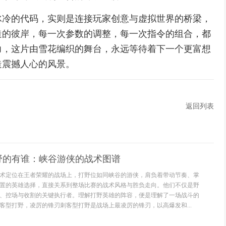
冰冷的代码，实则是连接玩家创意与虚拟世界的桥梁，
造的彼岸，每一次参数的调整，每一次指令的组合，都
力，这片由雪花编织的舞台，永远等待着下一个更富想
造震撼人心的风景。
返回列表
野的有谁：峡谷游侠的战术图谱
术定位在王者荣耀的战场上，打野位如同峡谷的游侠，肩负着带动节奏、掌
置的英雄选择，直接关系到整场比赛的战术风格与胜负走向。他们不仅是野
、控场与收割的关键执行者。理解打野英雄的阵容，便是理解了一场战斗的
客型打野，凌厉的锋刃刺客型打野是战场上最凌厉的锋刃，以高爆发和...