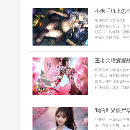
小米手机上怎
硬件优势与游戏适配，
游戏体验的基石，小米
舰芯片，能够轻松驱动
画面的流畅渲染，无论
王者荣耀辉耀
辉耀之名的缘起与使命
始团队对电竞最纯粹的
信念，他们渴望如辉光
的使命感，成为了战队
我的世界僵尸
**开场，一场演出的
观，而命令方块，正是