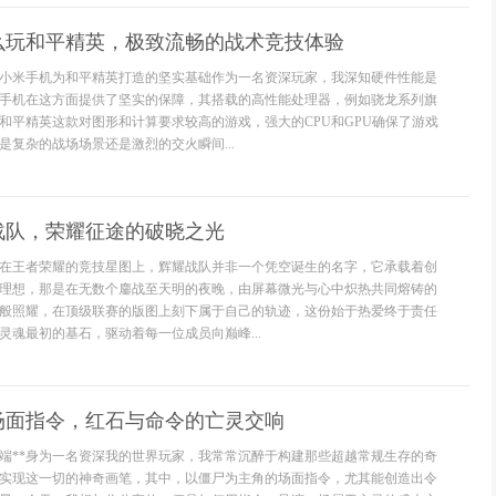
么玩和平精英，极致流畅的战术竞技体验
小米手机为和平精英打造的坚实基础作为一名资深玩家，我深知硬件性能是
手机在这方面提供了坚实的保障，其搭载的高性能处理器，例如骁龙系列旗
和平精英这款对图形和计算要求较高的游戏，强大的CPU和GPU确保了游戏
是复杂的战场场景还是激烈的交火瞬间...
战队，荣耀征途的破晓之光
在王者荣耀的竞技星图上，辉耀战队并非一个凭空诞生的名字，它承载着创
理想，那是在无数个鏖战至天明的夜晚，由屏幕微光与心中炽热共同熔铸的
般照耀，在顶级联赛的版图上刻下属于自己的轨迹，这份始于热爱终于责任
灵魂最初的基石，驱动着每一位成员向巅峰...
场面指令，红石与命令的亡灵交响
开端**身为一名资深我的世界玩家，我常常沉醉于构建那些超越常规生存的奇
实现这一切的神奇画笔，其中，以僵尸为主角的场面指令，尤其能创造出令